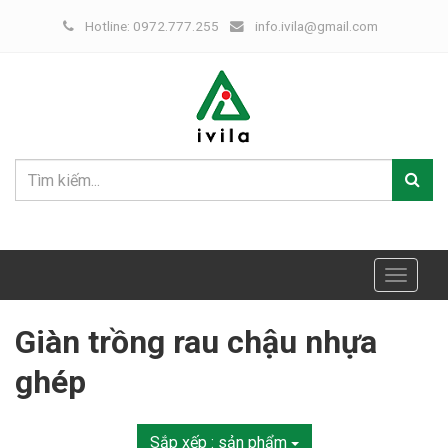
Hotline: 0972.777.255
info.ivila@gmail.com
Toggle
navigat
Giàn trồng rau chậu nhựa
ghép
Sắp xếp :
sản phẩm