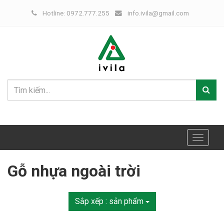
Hotline: 0972.777.255
info.ivila@gmail.com
Toggle
navigat
Gỗ nhựa ngoài trời
Sắp xếp :
sản phẩm