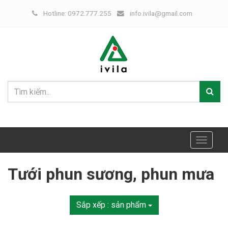
Hotline: 0972.777.255
info.ivila@gmail.com
Toggle
navigat
Tưới phun sương, phun mưa
Sắp xếp :
sản phẩm