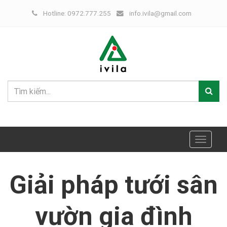
Hotline: 0972.777.255
info.ivila@gmail.com
Toggle
navigat
Giải pháp tưới sân
vườn gia đình