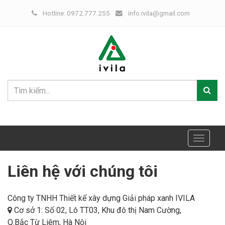
Hotline: 0972.777.255
info.ivila@gmail.com
Toggle
navigat
Liên hệ với chúng tôi
Công ty TNHH Thiết kế xây dựng Giải pháp xanh IVILA
Cơ sở 1: Số 02, Lô TT03, Khu đô thị Nam Cường,
Q.Bắc Từ Liêm, Hà Nội